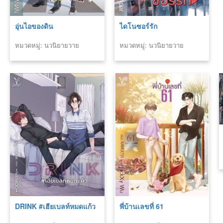
อุ่นไอของดิน
ไดโนซอร์รัก
หมวดหมู่: นวนิยายวาย
หมวดหมู่: นวนิยายวาย
DRINK #เฮียเบลท์หมดแก้ว
พี่บ้านเลขที่ 61