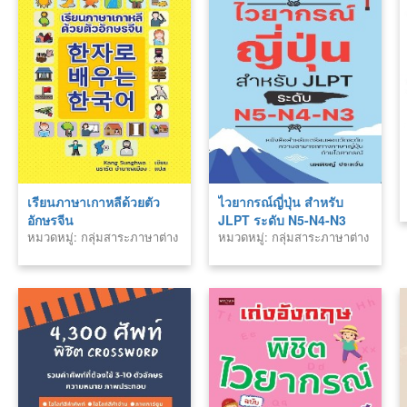
เรียนภาษาเกาหลีด้วยตัว
ไวยากรณ์ญี่ปุ่น สำหรับ
อักษรจีน
JLPT ระดับ N5-N4-N3
หมวดหมู่: กลุ่มสาระภาษาต่าง
หมวดหมู่: กลุ่มสาระภาษาต่าง
พิมพ์ครั้งที่ 2
ประเทศ
ประเทศ