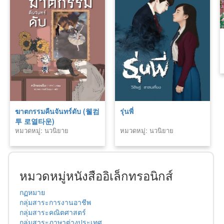
ฆาตกรรมคืนจันทร์ดับ (웰컴
รุ่นพี่
투 로열타운)
หมวดหมู่: นวนิยาย
หมวดหมู่: นวนิยาย
หมวดหมู่หนังสืออิเล็กทรอนิกส์
กฏหมาย
กลุ่มสาระการงานอาชีพ
กลุ่มสาระคณิตศาสตร์
กลุ่มสาระภาษาต่างประเทศ