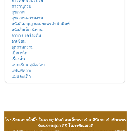
สารคดี-ชีวประวัติ
สารานุกรม
สุขภาพ
สุขภาพ-ความงาม
หนังสืออนุญาตเผยแพร่สำนักพิมพ์
หนังสือเด็ก-นิทาน
อาหาร-เครื่องดื่ม
อาเซียน
อุตสาหกรรม
เบ็ดเตล็ด
เรื่องสั้น
แบบเรียน คู่มือสอบ
แฟนฟิควาย
แม่และเด็ก
โรงเรียนสายน้ำผึ้ง ในพระอุปถัมภ์ สมเด็จพระเจ้าภคินีเธอ เจ้าฟ้าเพชร
รัตนราชสุดา สิริ โสภาพัณณวดี