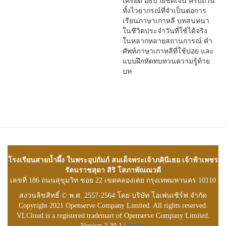
เครียด อธิบายชัดเจน ครบถ้วน
ทั้งไวยากรณ์ที่จำเป็นต่อการ
เรียนภาษาเกาหลี บทสนทนา
ในชีวิตประจำวันที่ใช้ได้จริง
ในหลากหลายสถานการณ์ คำ
ศัพท์ภาษาเกาหลีที่ใช้บ่อย และ
แบบฝึกหัดทบทวนความรู้ท้าย
บท
โรงเรียนสายน้ำผึ้ง ในพระอุปถัมภ์ สมเด็จพระเจ้าภคินีเธอ เจ้าฟ้าเพชร
รัตนราชสุดา สิริ โสภาพัณณวดี
เลขที่ 186 ถนนสุขุมวิท ซอย 22 เขตคลองเตย กรุงเทพมหานคร 10110
สงวนลิขสิทธิ์ © พ.ศ. 2557-2564 โดย บริษัท โอเพ่นเซิร์ฟ จำกัด
Copyright 2021 Openserve Company Limited. All rights reserved.
VLCloud is a registered trademart of Openserve Company Limited.
Version 2.30.1 |
Policy